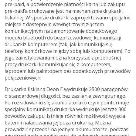
pre-paid, a potwierdzenie płatności kartą lub zakupu
pre-paid’a drukowane jest na mechanizmie drukarki
fiskalnej. W spodzie drukarki zaprojektowano specjalne
miejsce z dostępnym wewnętrznym złączem
komunikacyjnym na zamontowanie dodatkowego
modułu bluetooth do bezprzewodowej komunikacji
drukarkiz komputerem (tak, jak komunikują się
telefony komórkowe między sobą lub komputerem). Po
jego zainstalowaniu można korzystać z przenośnej
pracy drukarki komunikując się z komputerem,
laptopem lub palmtopem bez dodatkowych przewodów
połączeniowych.
Drukarka fisklana Deon E wydrukuje 2500 paragonów
o standardowej długości, bez zasilania zewnętrznego.
Po rozładowaniu się akumulatora (o czym poinformuje
specjalny komunikat) drukarka wydrukuje jeszcze 300
dowodów zakupu. Istnieje również możliwość wyjęcia
baterii i naładowania jej poza drukarką. Można
prowadzić sprzedaż na jednym akumulatorze, podczas
gdy drugi będzie podłączony do ładowarki zewnętrznej.