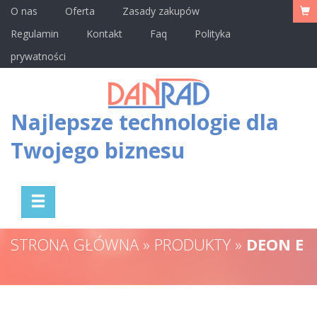
O nas
Oferta
Zasady zakupów
Regulamin
Kontakt
Faq
Polityka
prywatności
Najlepsze technologie dla
Twojego biznesu
STRONA GŁÓWNA » PRODUKTY »
DEON E