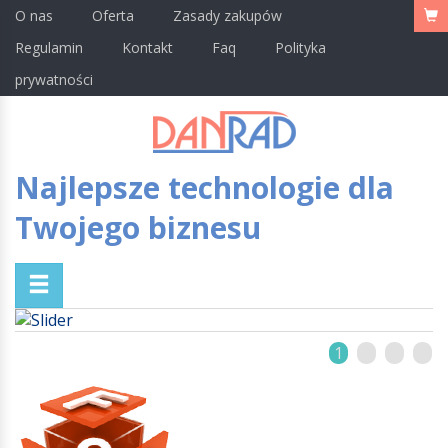
O nas
Oferta
Zasady zakupów
Regulamin
Kontakt
Faq
Polityka
prywatności
Najlepsze technologie dla
Twojego biznesu
1
2
3
4