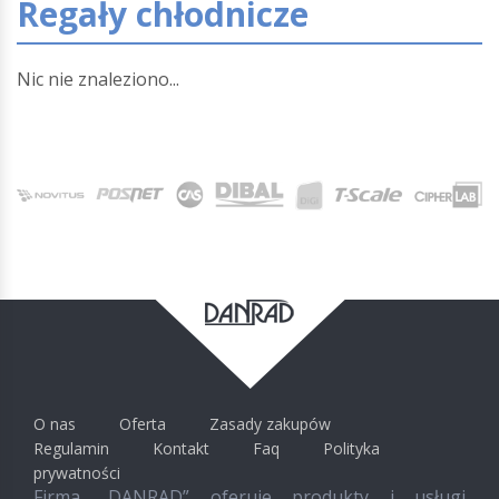
Regały chłodnicze
Nic nie znaleziono...
O nas
Oferta
Zasady zakupów
Regulamin
Kontakt
Faq
Polityka
prywatności
Firma „DANRAD” oferuje produkty i usługi