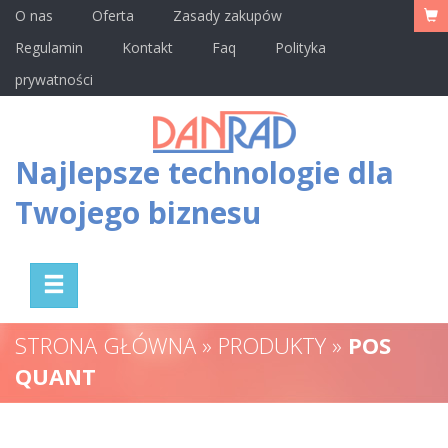
O nas
Oferta
Zasady zakupów
Regulamin
Kontakt
Faq
Polityka
prywatności
Najlepsze technologie dla
Twojego biznesu
STRONA GŁÓWNA » PRODUKTY »
POS
QUANT