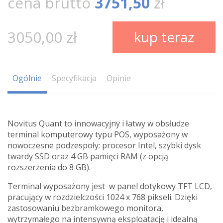
cena brutto
3751,50
zł
3050,00 zł
kup teraz
Ogólnie
Specyfikacja
Opinie
Novitus Quant to innowacyjny i łatwy w obsłudze
terminal komputerowy typu POS, wyposażony w
nowoczesne podzespoły: procesor Intel, szybki dysk
twardy SSD oraz 4 GB pamięci RAM (z opcją
rozszerzenia do 8 GB).
Terminal wyposażony jest w panel dotykowy TFT LCD,
pracujący w rozdzielczości 1024 x 768 pikseli. Dzięki
zastosowaniu bezbramkowego monitora,
wytrzymałego na intensywną eksploatację i idealną