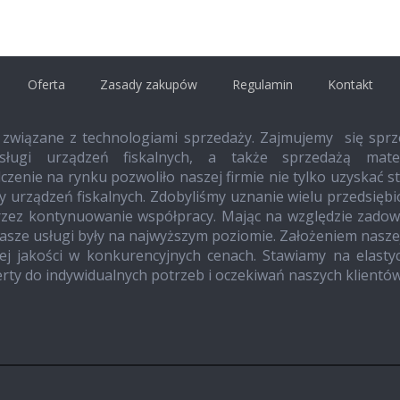
Oferta
Zasady zakupów
Regulamin
Kontakt
 związane z technologiami sprzedaży. Zajmujemy się sprz
ługi urządzeń fiskalnych, a także sprzedażą mater
czenie na rynku pozwoliło naszej firmie nie tylko uzyskać s
ży urządzeń fiskalnych. Zdobyliśmy uznanie wielu przedsięb
przez kontynuowanie współpracy. Mając na względzie zadow
nasze usługi były na najwyższym poziomie. Założeniem naszej
ej jakości w konkurencyjnych cenach. Stawiamy na elasty
rty do indywidualnych potrzeb i oczekiwań naszych klientów