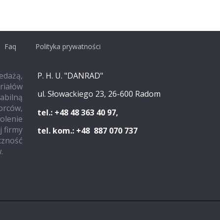
Faq
Polityka prywatności
edażą,
P. H. U. "DANRAD"
iałów
ul. Słowackiego 23, 26-600 Radom
tabilną
iorców,
tel.: +48 48 363 40 97,
olenie
 firmy
tel. kom.: +48 887 070 737
czność
.