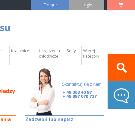
Dołącz
Login
esu
e
Krajalnice
Urządzenia
Sejfy
Więcej
chłodnicze
kategorii
tania
Zadzwoń lub napisz