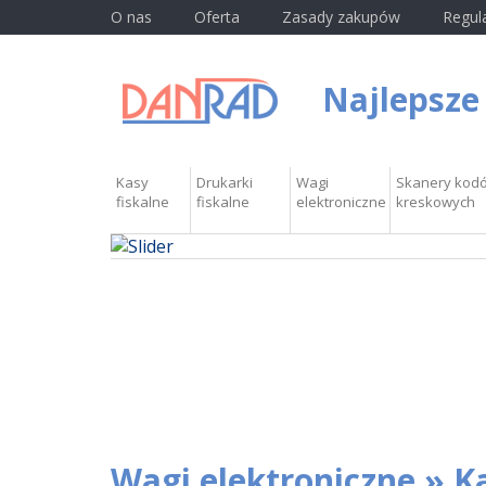
O nas
Oferta
Zasady zakupów
Regul
Najlepsze
Kasy
Drukarki
Wagi
Skanery kod
fiskalne
fiskalne
elektroniczne
kreskowych
Wagi elektroniczne » K