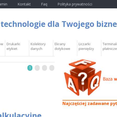
amin
Kontakt
Faq
Polityka prywatności
 technologie dla Twojego bizn
ów
Drukarki
Kolektory
Ekrany
Liczarki
Terminal
etykiet
danych
dotykowe
pieniędzy
płatnicze
1
2
3
4
Najczęściej zadawane py
alkulacyjne