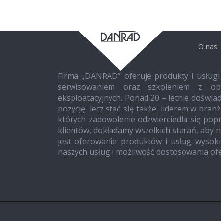
O nas
Firma „DANRAD” oferuje produkty i usługi
serwisowaniem oraz szkoleniem z obs
eksploatacyjnych. Ponad 20 – letnie doświad
pozycję, lecz stać się także liderem w bran
których zadowolenie odzwierciedla się po
klientów, dokładamy wszelkich starań, aby 
jest oferowanie produktów i usług wysoki
naszych usług i możliwość dostosowania ofe