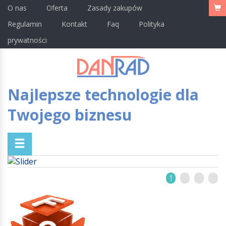
O nas
Oferta
Zasady zakupów
Regulamin
Kontakt
Faq
Polityka
prywatności
Najlepsze technologie dla
Twojego biznesu
1
2
3
4