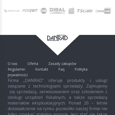
O nas
Oferta
Zasady zakupów
Regulamin
Kontakt
Faq
Polityka
prywatności
Firma „DANRAD” oferuje produkty i usługi
związane z technologiami sprzedaży. Zajmujemy
się sprzedażą, serwisowaniem oraz szkoleniem z
obsługi urządzeń fiskalnych, a także sprzedażą
materiałów eksploatacyjnych. Ponad 20 – letnie
doświadczenie na rynku pozwoliło naszej firmie nie
tylko uzyskać stabilną pozycję, lecz stać się także