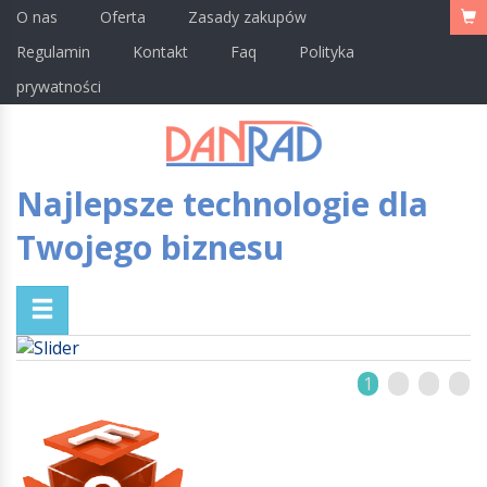
O nas
Oferta
Zasady zakupów
Regulamin
Kontakt
Faq
Polityka
prywatności
Najlepsze technologie dla
Twojego biznesu
1
2
3
4