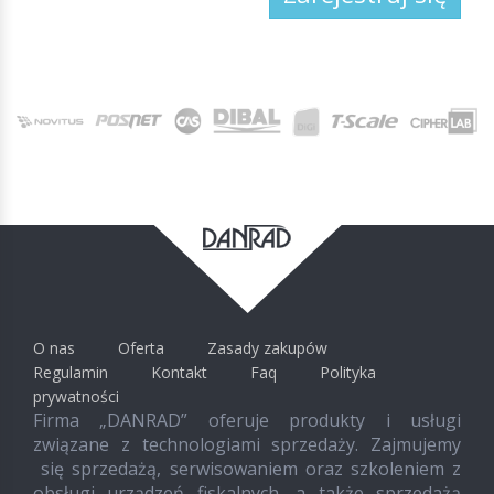
O nas
Oferta
Zasady zakupów
Regulamin
Kontakt
Faq
Polityka
prywatności
Firma „DANRAD” oferuje produkty i usługi
związane z technologiami sprzedaży. Zajmujemy
się sprzedażą, serwisowaniem oraz szkoleniem z
obsługi urządzeń fiskalnych, a także sprzedażą