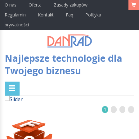
O nas
Oferta
Zasady zakupów
Regulamin
Kontakt
Faq
Polityka
prywatności
Najlepsze technologie dla
Twojego biznesu
1
2
3
4