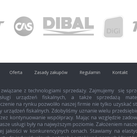
Oferta
Zasady zakupów
Regulamin
Kontakt
 związane z technologiami sprzedaży. Zajmujemy się sprz
ługi urządzeń fiskalnych, a także sprzedażą mater
czenie na rynku pozwoliło naszej firmie nie tylko uzyskać s
ży urządzeń fiskalnych. Zdobyliśmy uznanie wielu przedsięb
przez kontynuowanie współpracy. Mając na względzie zadow
nasze usługi były na najwyższym poziomie. Założeniem naszej
ej jakości w konkurencyjnych cenach. Stawiamy na elasty