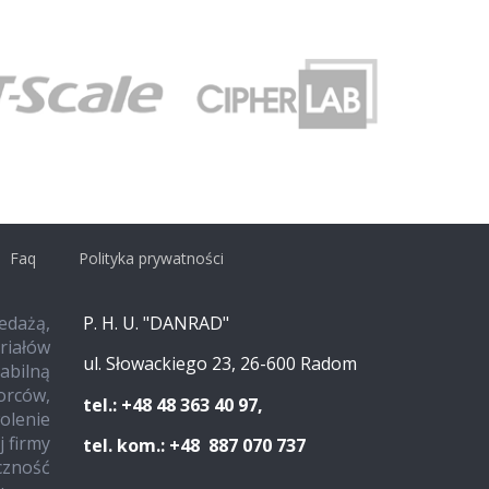
Faq
Polityka prywatności
edażą,
P. H. U. "DANRAD"
iałów
ul. Słowackiego 23, 26-600 Radom
tabilną
iorców,
tel.: +48 48 363 40 97,
olenie
 firmy
tel. kom.: +48 887 070 737
czność