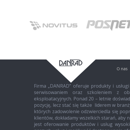
O nas
Firma „DANRAD” oferuje produkty i usługi
serwisowaniem oraz szkoleniem z obs
eksploatacyjnych. Ponad 20 – letnie doświad
pozycję, lecz stać się także liderem w bran
których zadowolenie odzwierciedla się po
klientów, dokładamy wszelkich starań, aby 
jest oferowanie produktów i usług wysoki