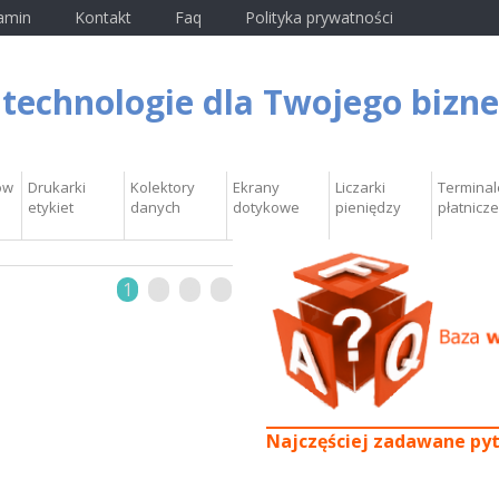
amin
Kontakt
Faq
Polityka prywatności
 technologie dla Twojego bizn
ów
Drukarki
Kolektory
Ekrany
Liczarki
Terminal
etykiet
danych
dotykowe
pieniędzy
płatnicze
1
2
3
4
Najczęściej zadawane py