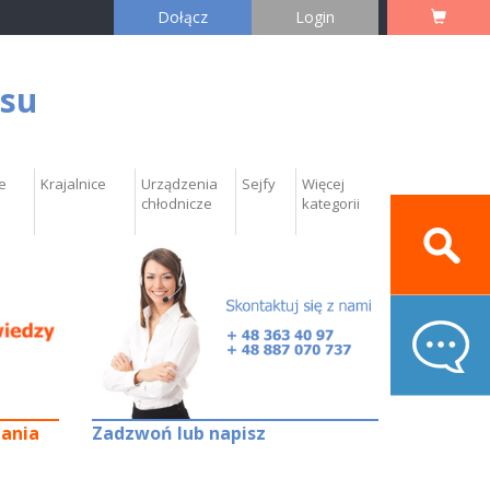
Dołącz
Login
esu
e
Krajalnice
Urządzenia
Sejfy
Więcej
chłodnicze
kategorii
tania
Zadzwoń lub napisz