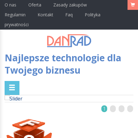
O nas
Oferta
Zasady zakupów
Regulamin
Kontakt
Faq
Polityka
prywatności
Najlepsze technologie dla
Twojego biznesu
1
2
3
4