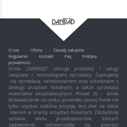
O nas
Oferta
Zasady zakupów
Regulamin
Kontakt
Faq
Polityka
prywatności
Firma „DANRAD” oferuje produkty i usługi
związane z technologiami sprzedaży. Zajmujemy
się sprzedażą, serwisowaniem oraz szkoleniem z
obsługi urządzeń fiskalnych, a także sprzedażą
materiałów eksploatacyjnych. Ponad 20 – letnie
doświadczenie na rynku pozwoliło naszej firmie nie
tylko uzyskać stabilną pozycję, lecz stać się także
liderem w branży urządzeń fiskalnych. Zdobyliśmy
uznanie wielu przedsiębiorców, których
zadowolenie odzwierciedla się poprzez