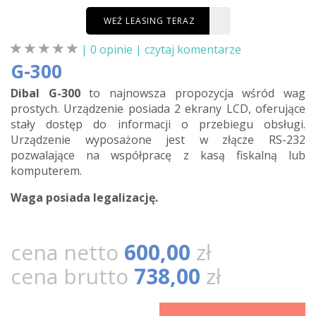
WEŹ LEASING TERAZ
| 0 opinie |
czytaj komentarze
G-300
Dibal G-300
to najnowsza propozycja wśród wag
prostych. Urządzenie posiada 2 ekrany LCD, oferujące
stały dostęp do informacji o przebiegu obsługi.
Urządzenie wyposażone jest w złącze RS-232
pozwalające na współpracę z kasą fiskalną lub
komputerem.
Waga posiada legalizację.
cena netto
600,00
zł
cena brutto
738,00
zł