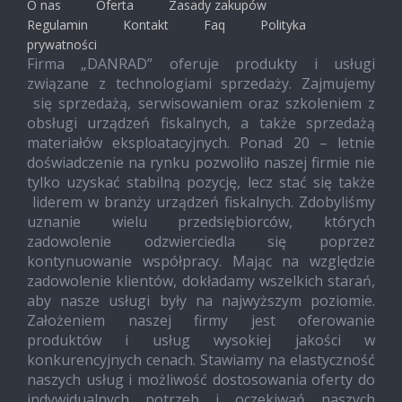
O nas
Oferta
Zasady zakupów
Regulamin
Kontakt
Faq
Polityka
prywatności
Firma „DANRAD” oferuje produkty i usługi
związane z technologiami sprzedaży. Zajmujemy
się sprzedażą, serwisowaniem oraz szkoleniem z
obsługi urządzeń fiskalnych, a także sprzedażą
materiałów eksploatacyjnych. Ponad 20 – letnie
doświadczenie na rynku pozwoliło naszej firmie nie
tylko uzyskać stabilną pozycję, lecz stać się także
liderem w branży urządzeń fiskalnych. Zdobyliśmy
uznanie wielu przedsiębiorców, których
zadowolenie odzwierciedla się poprzez
kontynuowanie współpracy. Mając na względzie
zadowolenie klientów, dokładamy wszelkich starań,
aby nasze usługi były na najwyższym poziomie.
Założeniem naszej firmy jest oferowanie
produktów i usług wysokiej jakości w
konkurencyjnych cenach. Stawiamy na elastyczność
naszych usług i możliwość dostosowania oferty do
indywidualnych potrzeb i oczekiwań naszych