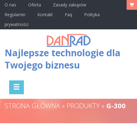
O nas
Oferta
Zasady zakupów
Regulamin
Kontakt
Faq
Polityka
prywatności
Najlepsze technologie dla
Twojego biznesu
STRONA GŁÓWNA » PRODUKTY »
G-300