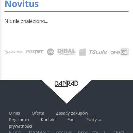
Novitus
Nic nie znaleziono...
O nas
Oferta
Zasady zakupów
Regulamin
Kontakt
Faq
Polityka
prywatności
Firma „DANRAD” oferuje produkty i usługi