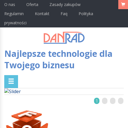
O nas
Oferta
Zasady zakupów
Regulamin
Kontakt
Faq
Polityka
prywatności
Najlepsze technologie dla
Twojego biznesu
1
2
3
4