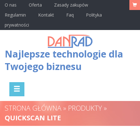
O nas
Oferta
Zasady zakupów
Regulamin
Kontakt
Faq
Polityka
prywatności
Najlepsze technologie dla
Twojego biznesu
STRONA GŁÓWNA » PRODUKTY »
QUICKSCAN LITE