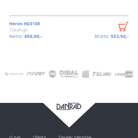
Heron HD3100
Datalogic
Netto:
450,00,-
Brutto:
553,50,-
O nas
Oferta
Zasady zakupów