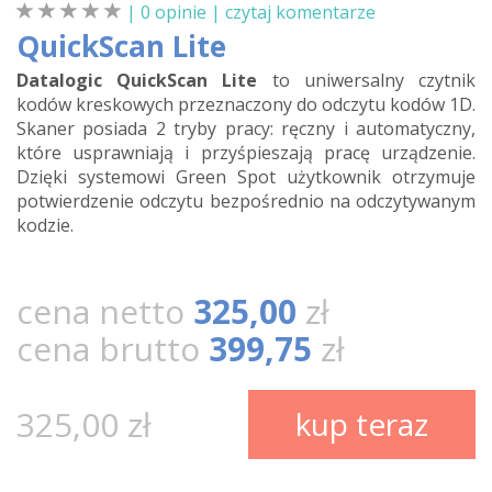
| 0 opinie |
czytaj komentarze
QuickScan Lite
Datalogic QuickScan Lite
to uniwersalny czytnik
kodów kreskowych przeznaczony do odczytu kodów 1D.
Skaner posiada 2 tryby pracy: ręczny i automatyczny,
które usprawniają i przyśpieszają pracę urządzenie.
Dzięki systemowi Green Spot użytkownik otrzymuje
potwierdzenie odczytu bezpośrednio na odczytywanym
kodzie.
cena netto
325,00
zł
cena brutto
399,75
zł
325,00 zł
kup teraz