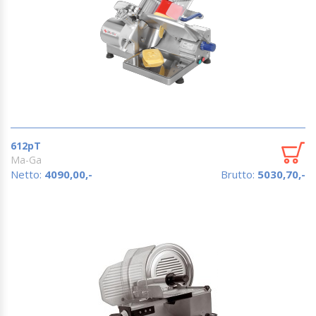
612pT
Ma-Ga
Netto:
4090,00,-
Brutto:
5030,70,-