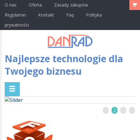
O nas
Oferta
Zasady zakupów
Regulamin
Kontakt
Faq
Polityka
prywatności
Najlepsze technologie dla
Twojego biznesu
1
2
3
4