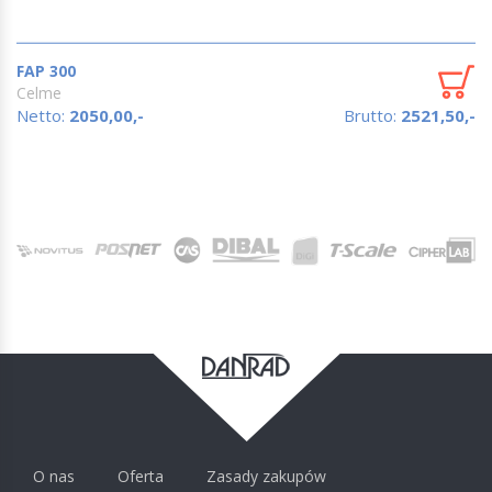
FAP 300
Celme
Netto:
2050,00,-
Brutto:
2521,50,-
O nas
Oferta
Zasady zakupów