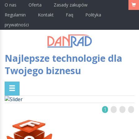
O nas
Oferta
Zasady zakupów
Regulamin
Kontakt
Faq
Polityka
prywatności
Najlepsze technologie dla
Twojego biznesu
1
2
3
4