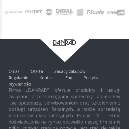
O nas
Oferta
Zasady zakupów
Regulamin
Kontakt
Faq
Polityka
prywatności
Firma „DANRAD” oferuje produkty i usługi
związane z technologiami sprzedaży. Zajmujemy
się sprzedażą, serwisowaniem oraz szkoleniem z
obsługi urządzeń fiskalnych, a także sprzedażą
materiałów eksploatacyjnych. Ponad 20 – letnie
doświadczenie na rynku pozwoliło naszej firmie nie
tylko uzyskać stabilną pozycję, lecz stać się także