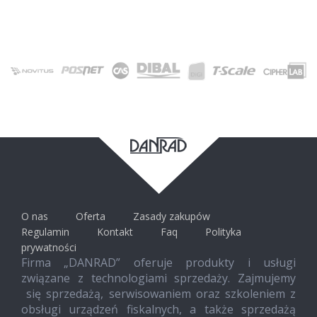
O nas
Oferta
Zasady zakupów
Regulamin
Kontakt
Faq
Polityka
prywatności
Firma „DANRAD” oferuje produkty i usługi
związane z technologiami sprzedaży. Zajmujemy
się sprzedażą, serwisowaniem oraz szkoleniem z
obsługi urządzeń fiskalnych, a także sprzedażą