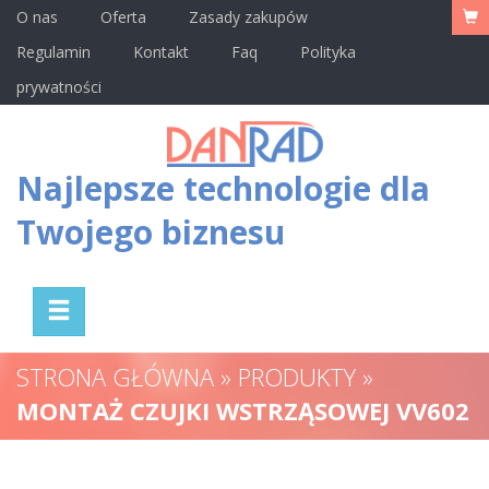
O nas
Oferta
Zasady zakupów
Regulamin
Kontakt
Faq
Polityka
prywatności
Najlepsze technologie dla
Twojego biznesu
STRONA GŁÓWNA » PRODUKTY »
MONTAŻ CZUJKI WSTRZĄSOWEJ VV602