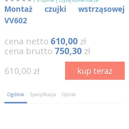
| 0 opinie |
czytaj komentarze
Montaż czujki wstrząsowej
VV602
cena netto
610,00
zł
cena brutto
750,30
zł
610,00 zł
kup teraz
Ogólnie
Specyfikacja
Opinie