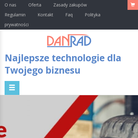
O nas
Oferta
Zasady zakupów
Regulamin
Kontakt
Faq
Polityka
prywatności
Najlepsze technologie dla
Twojego biznesu