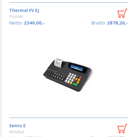
Thermal FV EJ
Posnet
Netto:
2340,00,-
Brutto:
2878,20,-
Sento E
Novitus