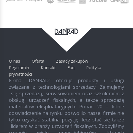
O nas
Oferta
Zasady zakupów
Regulamin
Kontakt
Faq
Polityka
prywatności
Firma „DANRAD” oferuje produkty i usługi
związane z technologiami sprzedaży. Zajmujemy
się sprzedażą, serwisowaniem oraz szkoleniem z
obsługi urządzeń fiskalnych, a także sprzedażą
materiałów eksploatacyjnych. Ponad 20 – letnie
doświadczenie na rynku pozwoliło naszej firmie nie
tylko uzyskać stabilną pozycję, lecz stać się także
liderem w branży urządzeń fiskalnych. Zdobyliśmy
uznanie wielu przedsiębiorców, których