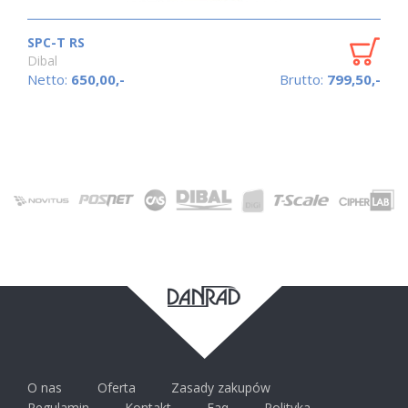
SPC-T RS
Dibal
Netto:
650,00,-
Brutto:
799,50,-
O nas
Oferta
Zasady zakupów
Regulamin
Kontakt
Faq
Polityka