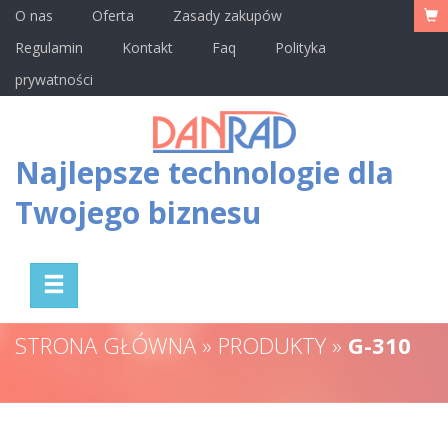
O nas
Oferta
Zasady zakupów
Regulamin
Kontakt
Faq
Polityka
prywatności
Najlepsze technologie dla
Twojego biznesu
STRONA GŁÓWNA » PRODUKTY »
G-310