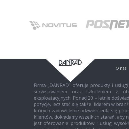
O nas
Firma „DANRAD” oferuje produkty i usługi
serwisowaniem oraz szkoleniem z obs
eksploatacyjnych. Ponad 20 – letnie doświad
pozycję, lecz stać się także liderem w bran
których zadowolenie odzwierciedla się po
klientów, dokładamy wszelkich starań, aby 
jest oferowanie produktów i usług wysoki