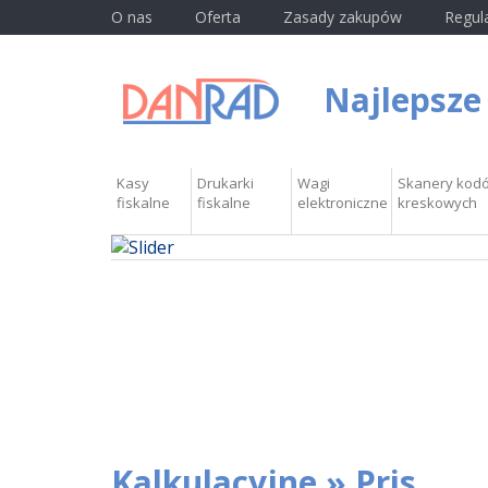
O nas
Oferta
Zasady zakupów
Regul
Najlepsze
Kasy
Drukarki
Wagi
Skanery kod
fiskalne
fiskalne
elektroniczne
kreskowych
Kalkulacyjne » Pris