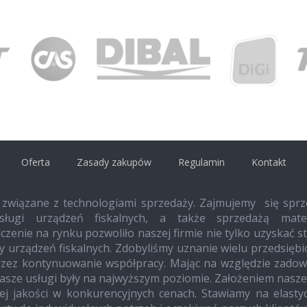
Oferta
Zasady zakupów
Regulamin
Kontakt
 związane z technologiami sprzedaży. Zajmujemy się sprz
ługi urządzeń fiskalnych, a także sprzedażą mater
czenie na rynku pozwoliło naszej firmie nie tylko uzyskać s
ży urządzeń fiskalnych. Zdobyliśmy uznanie wielu przedsięb
przez kontynuowanie współpracy. Mając na względzie zadow
nasze usługi były na najwyższym poziomie. Założeniem naszej
ej jakości w konkurencyjnych cenach. Stawiamy na elasty