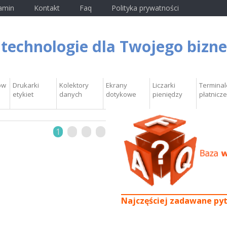
amin
Kontakt
Faq
Polityka prywatności
 technologie dla Twojego bizn
ów
Drukarki
Kolektory
Ekrany
Liczarki
Terminal
etykiet
danych
dotykowe
pieniędzy
płatnicze
1
2
3
4
Najczęściej zadawane py