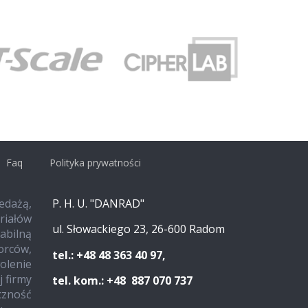
Faq
Polityka prywatności
edażą,
P. H. U. "DANRAD"
iałów
ul. Słowackiego 23, 26-600 Radom
tabilną
iorców,
tel.: +48 48 363 40 97,
olenie
 firmy
tel. kom.: +48 887 070 737
czność