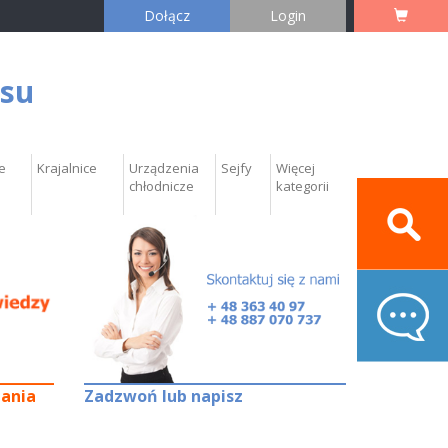
Dołącz
Login
esu
e
Krajalnice
Urządzenia
Sejfy
Więcej
chłodnicze
kategorii
tania
Zadzwoń lub napisz