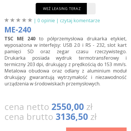
WEŹ LEASING TERAZ
| 0 opinie |
czytaj komentarze
ME-240
TSC ME 240
to półprzemysłowa drukarka etykiet,
wyposażona w interfejsy: USB 2.0 i RS - 232, slot kart
pamięci SD oraz zegar czasu rzeczywistego.
Drukarka posiada wydruk termotransferowy i
termiczny 203 dpi, drukujący z prędkością do 153 mm/s.
Metalowa obudowa oraz odlany z aluminium moduł
drukujący gwarantują wytrzymałość i niezawodność
urządzenia w środowiskach przemysłowych.
cena netto
2550,00
zł
cena brutto
3136,50
zł