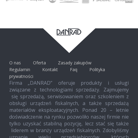
O nas
Oferta
Zasady zakupów
Regulamin
Kontakt
Faq
Polityka
prywatności
Firma „DANRAD” oferuje produkty i usługi
związane z technologiami sprzedaży. Zajmujemy
się sprzedażą, serwisowaniem oraz szkoleniem z
obsługi urządzeń fiskalnych, a także sprzedażą
materiałów eksploatacyjnych. Ponad 20 – letnie
doświadczenie na rynku pozwoliło naszej firmie nie
tylko uzyskać stabilną pozycję, lecz stać się także
liderem w branży urządzeń fiskalnych. Zdobyliśmy
uznanie wielu przedsiębiorców, których