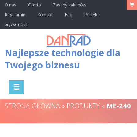
O nas
Oferta
Zasady zakupów
Regulamin
Kontakt
Faq
Polityka
prywatności
Najlepsze technologie dla
Twojego biznesu
STRONA GŁÓWNA » PRODUKTY »
ME-240