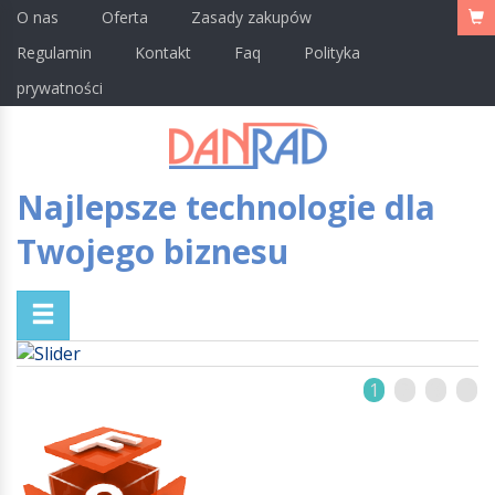
O nas
Oferta
Zasady zakupów
Regulamin
Kontakt
Faq
Polityka
prywatności
Najlepsze technologie dla
Twojego biznesu
1
2
3
4